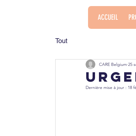
ACCUEIL
PR
Tout
CARE Belgium
25 s
Urge
Dernière mise à jour :
18 f