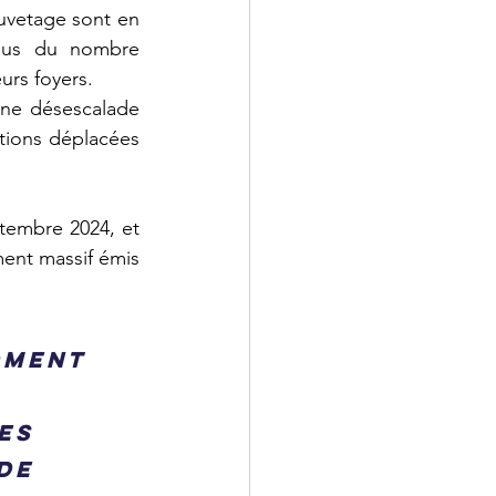
uvetage sont en 
plus du nombre 
eurs foyers. 
une désescalade 
ions déplacées 
tembre 2024, et 
ent massif émis 
oment 
es 
de 