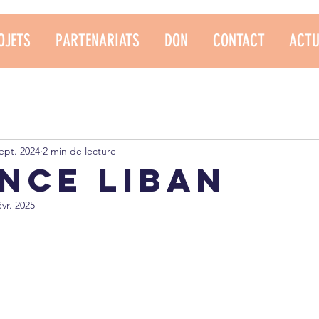
OJETS
PARTENARIATS
DON
CONTACT
ACTU
ept. 2024
2 min de lecture
nce Liban
évr. 2025