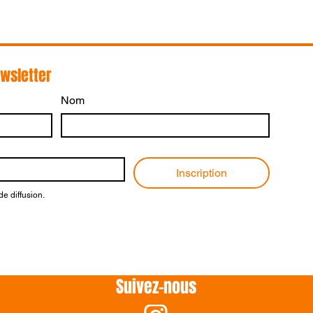
ewsletter
Nom
CUP4CARE -
Cr
Édition 2026
vi
Ré
Inscription
dé
de diffusion.
du
Suivez-nous