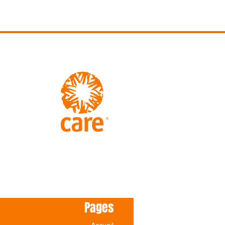
ise liée au
rus Ebola en
publique
mocratique
 Congo
Pages
Accueil