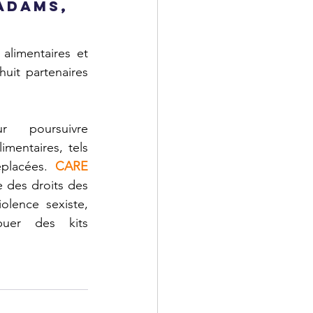
Adams, 
alimentaires et 
it partenaires 
 poursuivre 
mentaires, tels 
placées. 
CARE
e des 
droits des 
lence sexiste, 
buer des kits 