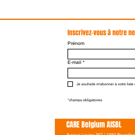
Inscrivez-vous à notre n
Prénom
CARE Belgium
E-mail
*
et Demain
Selection
lancent un
Je souhaite m'abonner à votre liste 
dressing
solidaire
*champs obligatoires
CARE Belgium AISBL
Avenue Louise 367 | 1050 Bruxelles